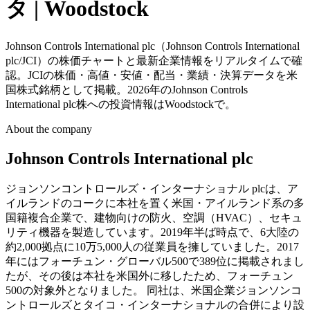
タ | Woodstock
Johnson Controls International plc（Johnson Controls International
plc/JCI）の株価チャートと最新企業情報をリアルタイムで確
認。JCIの株価・高値・安値・配当・業績・決算データを米
国株式銘柄として掲載。2026年のJohnson Controls
International plc株への投資情報はWoodstockで。
About the company
Johnson Controls International plc
ジョンソンコントロールズ・インターナショナル plcは、ア
イルランドのコークに本社を置く米国・アイルランド系の多
国籍複合企業で、建物向けの防火、空調（HVAC）、セキュ
リティ機器を製造しています。2019年半ば時点で、6大陸の
約2,000拠点に10万5,000人の従業員を擁していました。2017
年にはフォーチュン・グローバル500で389位に掲載されまし
たが、その後は本社を米国外に移したため、フォーチュン
500の対象外となりました。 同社は、米国企業ジョンソンコ
ントロールズとタイコ・インターナショナルの合併により設