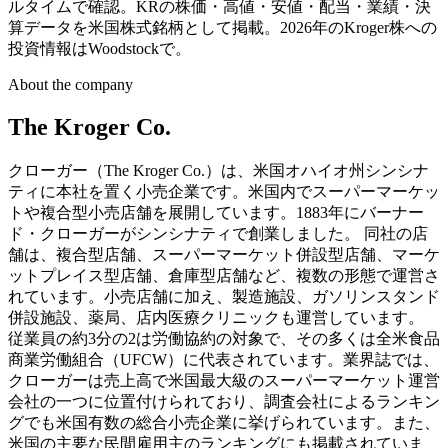
ルタイムで確認。KRの株価・高値・安値・配当・業績・決
算データを米国株式銘柄として掲載。2026年のKroger株への
投資情報はWoodstockで。
About the company
The Kroger Co.
クローガー（The Kroger Co.）は、米国オハイオ州シンシナ
ティに本社を置く小売企業です。米国内でスーパーマーケッ
トや複合型小売店舗を展開しています。1883年にバーナー
ド・クローガーがシンシナティで創業しました。 同社の店
舗は、複合型店舗、スーパーマーケット併設型店舗、マーケ
ットプレイス型店舗、倉庫型店舗など、複数の形態で運営さ
れています。小売店舗に加え、製造施設、ガソリンスタンド
併設施設、薬局、店内医療クリニックも運営しています。
従業員の約3分の2は労働協約の対象で、その多くは全米食品
商業労働組合（UFCW）に代表されています。業界誌では、
クローガーは売上高で米国最大級のスーパーマーケット運営
会社の一つに位置付けられており、調査会社によるランキン
グでも米国有数の総合小売企業に挙げられています。また、
米国の主要な民間雇用主のランキングにも掲載されていま