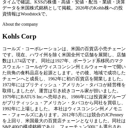
タイムで確認。KSSの株価・高値・安値・配当・業績・決算
データを米国株式銘柄として掲載。2026年のKohls株への投
資情報はWoodstockで。
About the company
Kohls Corp
コールズ・コーポレーションは、米国の百貨店小売チェーン
です。現在、ハワイ州を除く米国全州で店舗を展開し、店舗
数は1,174店です。 同社は1927年、ポーランド系移民のマク
スウェル・コールがウィスコンシン州ミルウォーキーで開い
た街角の食料品店を起源とします。その後、地域で成功した
チェーンへと成長し、1962年に初の百貨店を開業しました。
1972年にはブリティッシュ・アメリカン・タバコが経営権を
取得しましたが、運営は引き続きコール家が担いました。
1979年にBATUS Inc.へ売却され、1986年には投資家グループ
がブリティッシュ・アメリカン・タバコから同社を買収し、
1992年に上場しました。 本社はウィスコンシン州メノモニ
ー・フォールズにあります。2012年5月には競合のJCPenney
を上回り、米国最大の百貨店チェーンとなりました。同社は
S&P 400の構成銘柄であり、フォーチュン500にも選出され