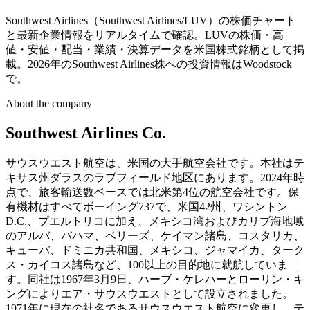
Southwest Airlines（Southwest Airlines/LUV）の株価チャート
と最新企業情報をリアルタイムで確認。LUVの株価・高
値・安値・配当・業績・決算データを米国株式銘柄として掲
載。2026年のSouthwest Airlines株への投資情報はWoodstock
で。
About the company
Southwest Airlines Co.
サウスウエスト航空は、米国の大手航空会社です。本社はテ
キサス州ダラスのラブフィールド地区にあります。2024年時
点で、旅客輸送数ベースでは北米第4位の航空会社です。保
有機材はすべてボーイング737で、米国42州、ワシントン
D.C.、プエルトリコに加え、メキシコ湾およびカリブ海地域
のアルバ、バハマ、ベリーズ、ケイマン諸島、コスタリカ、
キューバ、ドミニカ共和国、メキシコ、ジャマイカ、ターク
ス・カイコス諸島など、100以上の目的地に就航していま
す。同社は1967年3月9日、ハーブ・ケレハーとローリン・キ
ングによりエア・サウスウエストとして設立されました。
1971年に現在の社名であるサウスウエスト航空に変更し、テ