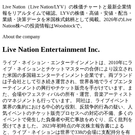
Live Nation（Live Nation/LYV）の株価チャートと最新企業情
報をリアルタイムで確認。LYVの株価・高値・安値・配当・
業績・決算データを米国株式銘柄として掲載。2026年のLive
Nation株への投資情報はWoodstockで。
About the company
Live Nation Entertainment Inc.
ライブ・ネイション・エンターテインメントは、2010年にラ
イブ・ネイションとチケットマスターの合併により設立され
た米国の多国籍エンターテインメント企業です。両ブランド
は子会社として引き続き運営され、世界各地でライブエンタ
ーテインメントの興行やチケット販売を手がけています。ま
た、会場やフェスティバルの所有・運営、音楽アーティスト
のマネジメントも行っています。 同社は、ライブイベント
業界の集約における中心的な役割、反競争的行為の疑い、人
気イベントのチケット販売プロセスへの対応の不備、多くの
イベントで発生した負傷者や死亡事故をめぐり、広く批判を
受けてきました。 2023年初時点の年次株主報告書による
と、ライブ・ネイションは世界で338の会場に支配持分を有