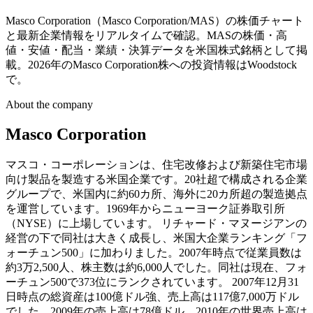
Masco Corporation（Masco Corporation/MAS）の株価チャート
と最新企業情報をリアルタイムで確認。MASの株価・高
値・安値・配当・業績・決算データを米国株式銘柄として掲
載。2026年のMasco Corporation株への投資情報はWoodstock
で。
About the company
Masco Corporation
マスコ・コーポレーションは、住宅改修および新築住宅市場
向け製品を製造する米国企業です。20社超で構成される企業
グループで、米国内に約60カ所、海外に20カ所超の製造拠点
を運営しています。1969年からニューヨーク証券取引所
（NYSE）に上場しています。 リチャード・マヌージアンの
経営の下で同社は大きく成長し、米国大企業ランキング「フ
ォーチュン500」に加わりました。2007年時点で従業員数は
約3万2,500人、株主数は約6,000人でした。同社は現在、フォ
ーチュン500で373位にランクされています。 2007年12月31
日時点の総資産は100億ドル強、売上高は117億7,000万ドル
でした。2009年の売上高は78億ドル、2010年の世界売上高は