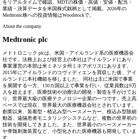
をリアルタイムで確認。MDTの株価・高値・安値・配当・
業績・決算データを米国株式銘柄として掲載。2026年の
Medtronic株への投資情報はWoodstockで。
About the company
Medtronic plc
メドトロニック plcは、米国・アイルランド系の医療機器会
社です。法務上および経営上の本社はアイルランドにあり、
事業運営の本部は米ミネソタ州ミネアポリスにあります。
2015年にアイルランドのコヴィディエンを買収した後、アイ
ルランドに本社機能を移しました。 同社は主に米国で事業
を展開する一方、150カ国以上で事業を行い、従業員数は9万
人を超えます。医療技術や治療法の開発・製造を手がけてお
り、世界最大級の医療テクノロジー企業の一つです。売上高
ベースでは現在、世界最大の医療機器会社とされています。
創業以来、装着型・植込み型ペースメーカー、植込み型除細
動器、遠隔患者モニタリングシステムなど、複数の世界初の
技術を開発してきました。また、世界最小のペースメーカー
や脊髄刺激装置など、小型化された医療機器も開発していま
す。