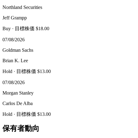
Northland Securities
Jeff Grampp
Buy
· 目標株価 $18.00
07/08/2026
Goldman Sachs
Brian K. Lee
Hold
· 目標株価 $13.00
07/08/2026
Morgan Stanley
Carlos De Alba
Hold
· 目標株価 $13.00
保有者動向