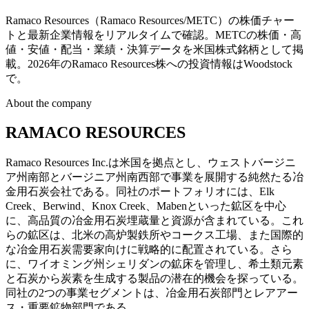
Ramaco Resources（Ramaco Resources/METC）の株価チャー
トと最新企業情報をリアルタイムで確認。METCの株価・高
値・安値・配当・業績・決算データを米国株式銘柄として掲
載。2026年のRamaco Resources株への投資情報はWoodstock
で。
About the company
RAMACO RESOURCES
Ramaco Resources Inc.は米国を拠点とし、ウェストバージニ
ア州南部とバージニア州南西部で事業を展開する純然たる冶
金用石炭会社である。同社のポートフォリオには、Elk
Creek、Berwind、Knox Creek、Mabenといった鉱区を中心
に、高品質の冶金用石炭埋蔵量と資源が含まれている。これ
らの鉱区は、北米の高炉製鉄所やコークス工場、また国際的
な冶金用石炭需要家向けに戦略的に配置されている。さら
に、ワイオミング州シェリダンの鉱床を管理し、希土類元素
と石炭から炭素を生成する製品の潜在的機会を探っている。
同社の2つの事業セグメントは、冶金用石炭部門とレアアー
ス・重要鉱物部門である。