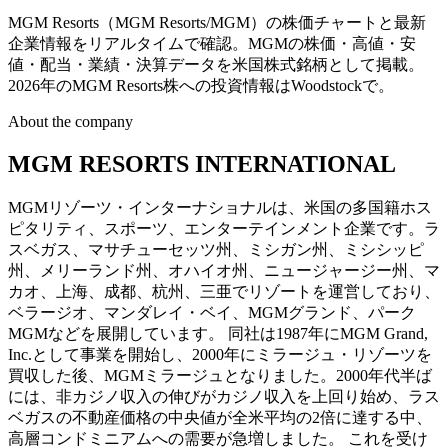
MGM Resorts（MGM Resorts/MGM）の株価チャートと最新
企業情報をリアルタイムで確認。MGMの株価・高値・安
値・配当・業績・決算データを米国株式銘柄として掲載。
2026年のMGM Resorts株への投資情報はWoodstockで。
About the company
MGM RESORTS INTERNATIONAL
MGMリゾーツ・インターナショナルは、米国の多国籍ホス
ピタリティ、スポーツ、エンターテインメント企業です。ラ
スベガス、マサチューセッツ州、ミシガン州、ミシシッピ
州、メリーランド州、オハイオ州、ニュージャージー州、マ
カオ、上海、成都、杭州、三亜でリゾートを運営しており、
ベラージオ、マンダレイ・ベイ、MGMグランド、パーク
MGMなどを展開しています。 同社は1987年にMGM Grand,
Inc.として事業を開始し、2000年にミラージュ・リゾーツを
買収した後、MGMミラージュとなりました。2000年代半ば
には、非カジノ収入の伸びがカジノ収入を上回り始め、ラス
ベガスの不動産価格の中央値が全米平均の2倍に達する中、
高層コンドミニアムへの需要が急増しました。 これを受け