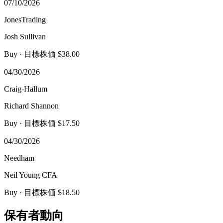
07/10/2026
JonesTrading
Josh Sullivan
Buy
· 目標株価 $38.00
04/30/2026
Craig-Hallum
Richard Shannon
Buy
· 目標株価 $17.50
04/30/2026
Needham
Neil Young CFA
Buy
· 目標株価 $18.50
保有者動向