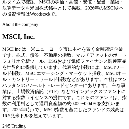
ルタイムで確認。MSCIの株価・高値・安値・配当・業績・
決算データを米国株式銘柄として掲載。2026年のMSCI株へ
の投資情報はWoodstockで。
About the company
MSCI, Inc.
MSCI Inc.は、米ニューヨーク市に本社を置く金融関連企業
です。株式、債券、不動産の指数、マルチアセットのポート
フォリオ分析ツール、ESGおよび気候ファイナンス関連商品
を世界的に提供しています。代表的な指数には、MSCIワー
ルド指数、MSCIエマージング・マーケット指数、MSCIオー
ル・カントリー・ワールド指数などがあります。本社はマン
ハッタンの7ワールドトレードセンターにあります。 主な事
業は、上場投資信託（ETF）などのインデックスファンドに
対する指数ライセンスの提供です。これらのファンドは、指
数の利用料として運用資産額の約0.02〜0.04％を支払いま
す。2025年時点で、MSCI指数を基にしたファンドの残高は
16.5兆米ドルを超えています。
24/5 Trading