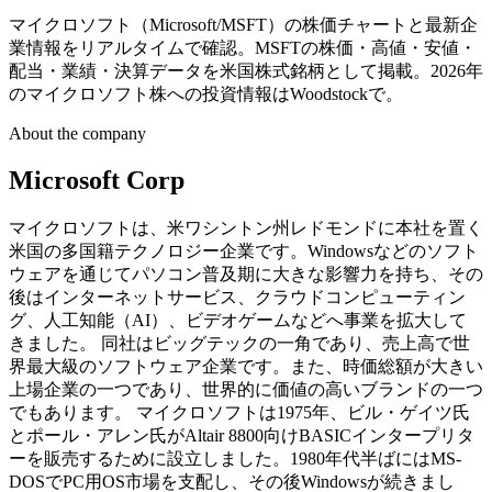
マイクロソフト（Microsoft/MSFT）の株価チャートと最新企
業情報をリアルタイムで確認。MSFTの株価・高値・安値・
配当・業績・決算データを米国株式銘柄として掲載。2026年
のマイクロソフト株への投資情報はWoodstockで。
About the company
Microsoft Corp
マイクロソフトは、米ワシントン州レドモンドに本社を置く
米国の多国籍テクノロジー企業です。Windowsなどのソフト
ウェアを通じてパソコン普及期に大きな影響力を持ち、その
後はインターネットサービス、クラウドコンピューティン
グ、人工知能（AI）、ビデオゲームなどへ事業を拡大して
きました。 同社はビッグテックの一角であり、売上高で世
界最大級のソフトウェア企業です。また、時価総額が大きい
上場企業の一つであり、世界的に価値の高いブランドの一つ
でもあります。 マイクロソフトは1975年、ビル・ゲイツ氏
とポール・アレン氏がAltair 8800向けBASICインタープリタ
ーを販売するために設立しました。1980年代半ばにはMS-
DOSでPC用OS市場を支配し、その後Windowsが続きまし