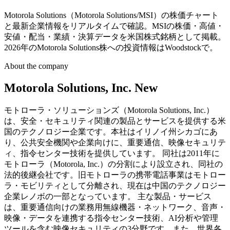
Motorola Solutions（Motorola Solutions/MSI）の株価チャート
と最新企業情報をリアルタイムで確認。MSIの株価・高値・
安値・配当・業績・決算データを米国株式銘柄として掲載。
2026年のMotorola Solutions株への投資情報はWoodstockで。
About the company
Motorola Solutions, Inc. New
モトローラ・ソリューションズ（Motorola Solutions, Inc.）
は、安全・セキュリティ関連の製品とサービスを提供する米
国のテクノロジー企業です。本社はイリノイ州シカゴにあ
り、公共安全機関や企業向けに、重要通信、映像セキュリテ
ィ、指令センター技術を提供しています。 同社は2011年に
モトローラ（Motorola, Inc.）の分割により設立され、同社の
法的後継会社です。旧モトローラの携帯電話事業はモトロー
ラ・モビリティとして分離され、現在は中国のテクノロジー
企業レノボの一部となっています。 主な製品・サービス
は、重要通信向けの業務用無線機器・ネットワーク、音声・
映像・データを連携する指令センター技術、AI分析や管理
ツールを含む映像セキュリティの3分野です。また、世界各