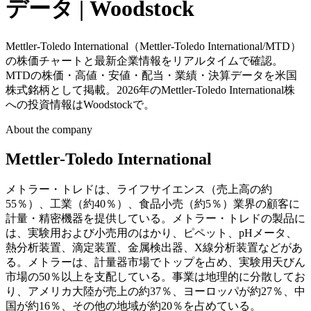
データ | Woodstock
Mettler-Toledo International（Mettler-Toledo International/MTD）
の株価チャートと最新企業情報をリアルタイムで確認。
MTDの株価・高値・安値・配当・業績・決算データを米国
株式銘柄として掲載。2026年のMettler-Toledo International株
への投資情報はWoodstockで。
About the company
Mettler-Toledo International
メトラー・トレドは、ライフサイエンス（売上高の約
55％）、工業（約40％）、食品小売（約5％）業界の顧客に
計量・精密機器を提供している。メトラー・トレドの製品に
は、実験用および小売用のはかり、ピペット、pHメータ、
熱分析装置、滴定装置、金属検出器、X線分析装置などがあ
る。メトラーは、計量器市場でトップを占め、実験用天びん
市場の50％以上を支配している。事業は地理的に分散してお
り、アメリカ大陸が売上の約37％、ヨーロッパが約27％、中
国が約16％、その他の地域が約20％を占めている。