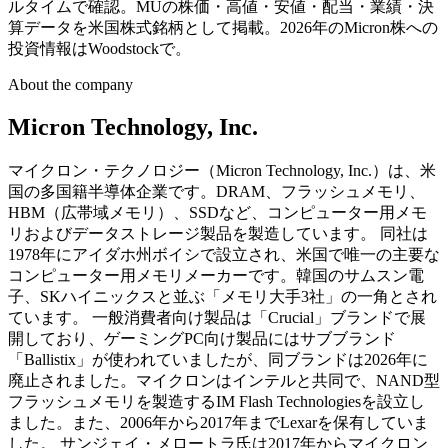
ルタイムで確認。MUの株価・高値・安値・配当・業績・決
算データを米国株式銘柄として掲載。2026年のMicron株への
投資情報はWoodstockで。
About the company
Micron Technology, Inc.
マイクロン・テクノロジー（Micron Technology, Inc.）は、米
国の多国籍半導体企業です。DRAM、フラッシュメモリ、
HBM（広帯域メモリ）、SSDなど、コンピューター用メモ
リおよびデータストレージ製品を製造しています。 同社は
1978年にアイダホ州ボイシで設立され、米国で唯一の主要な
コンピューター用メモリメーカーです。韓国のサムスン電
子、SKハイニックスと並ぶ「メモリ大手3社」の一角とされ
ています。 一般消費者向け製品は「Crucial」ブランドで展
開しており、ゲーミングPC向け製品にはサブブランド
「Ballistix」が使われていましたが、同ブランドは2026年に
廃止されました。マイクロンはインテルと共同で、NAND型
フラッシュメモリを製造するIM Flash Technologiesを設立し
ました。また、2006年から2017年までLexarを保有していま
した。 サンジェイ・メロートラ氏は2017年からマイクロン