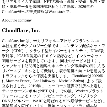
をリアルタイムで確認。NETの株価・高値・安値・配当・業
績・決算データを米国株式銘柄として掲載。2026年の
Cloudflare株への投資情報はWoodstockで。
About the company
Cloudflare, Inc.
Cloudflare, Inc.は、米カリフォルニア州サンフランシスコに
本社を置くテクノロジー企業です。コンテンツ配信ネットワ
ーク（CDN）、クラウド型サイバーセキュリティ、DDoS攻
撃対策、ICANN認定のドメイン登録など、インターネット
関連サービスを提供しています。 同社のサービスは主に、
ウェブサイト訪問者と顧客のホスティング事業者の間に入る
リバースプロキシとして機能し、表示速度の向上や悪意ある
トラフィックからの保護を支援します。 Cloudflareは2009年
にMatthew Prince、Lee Holloway、Michelle Zatlynによって設
立されました。2019年にニューヨーク証券取引所へ上場し、
ティッカーシンボルはNETです。 その後、Workersプラット
フォームによるエッジコンピューティング、パブリック
DNSリゾルバー、WARPと呼ばれるVPN類似サービスなどに
事業領域を広げています。近年はAIをインフラに組み込