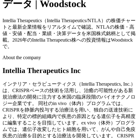
データ | Woodstock
Intellia Therapeutics（Intellia Therapeutics/NTLA）の株価チャー
トと最新企業情報をリアルタイムで確認。NTLAの株価・高
値・安値・配当・業績・決算データを米国株式銘柄として掲
載。2026年のIntellia Therapeutics株への投資情報はWoodstock
で。
About the company
Intellia Therapeutics Inc
インテリア・セラピューティクス（Intellia Therapeutics, Inc.）
は、CRISPRベースの技術を活用し、治癒の可能性がある新
規治療法の開発に注力する米国の臨床段階のバイオテクノロ
ジー企業です。 同社のin vivo（体内）プログラムでは、
CRISPRを静脈内投与する治療法を用い、独自の送達技術に
より、特定の標的組織内で疾患の原因となる遺伝子を高精度
に編集することを目指しています。ex vivo（体外）プログラ
ムでは、遺伝子改変したヒト細胞を用いて、がんや自己免疫
疾患の治療を目的とする治療法を開発しています。 CRISPR