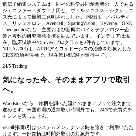
遺伝子編集システムは、同社の科学共同創業者の一人である
ジェニファー・ダウドナ氏と、ヴィルジニユス・シクシュニ
ス氏によって最初に発明されました。 同社は、ノバルティ
ス、リジェネロン、Avencell、SparingVision、Kyverna、ONK
Therapeuticsなど、主要および新興のバイオテクノロジー企
業と複数の研究開発提携を結んでいます。 インテリアは現
在、臨床試験中のin vivoプログラムを2件有しています。
NTLA-2001は、ATTRアミロイドーシスの治療を対象とした
CRISPR治療候補で、現在第1相試験が進行中です。
24/5 Trading
気になった今、そのままアプリで取引
へ。
Woodstockなら、銘柄を調べた流れのままアプリで注文まで
進めます。米国市場の通常取引時間外でも、24/5で売買のチ
ャンスを逃しません。
※24時間取引はシステムメンテナンス時を除きご利用いただ
けます。一部銘柄は時間外取引の対象外です。