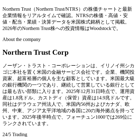
Northern Trust（Northern Trust/NTRS）の株価チャートと最新
企業情報をリアルタイムで確認。NTRSの株価・高値・安
値・配当・業績・決算データを米国株式銘柄として掲載。
2026年のNorthern Trust株への投資情報はWoodstockで。
About the company
Northern Trust Corp
ノーザン・トラスト・コーポレーションは、イリノイ州シカ
ゴに本社を置く米国の金融サービス会社です。企業、機関投
資家、超富裕層の個人を主な顧客としています。米国最大級
の銀行機関の一つであり、継続して営業している銀行として
は最も古い部類に入ります。2025年12月31日時点で、運用資
産は1.8兆ドル、カストディ（保管）資産は14.9兆ドルです。
同社はデラウェア州法人で、米国内56州およびカナダ、欧
州、中東、アジア太平洋地域の各国に20の海外拠点を持って
います。2025年後半時点で、フォーチュン1000では269位に
ランクされています。
24/5 Trading