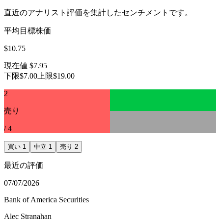
直近のアナリスト評価を集計したセンチメントです。
平均目標株価
$10.75
現在値
$7.95
下限
$7.00
上限
$19.00
2
売り
/
4
買い
1
中立
1
売り
2
最近の評価
07/07/2026
Bank of America Securities
Alec Stranahan