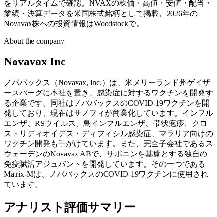
をリアルタイムで確認。NVAXの株価・高値・安値・配当・
業績・決算データを米国株式銘柄として掲載。2026年の
Novavax株への投資情報はWoodstockで。
About the company
Novavax Inc
ノババックス（Novavax, Inc.）は、米メリーランド州ゲイザ
ースバーグに本社を置き、感染症に対するワクチンを開発す
る企業です。同社はノババックスのCOVID-19ワクチンを開
発しており、現在はサノフィが商業化しています。インフル
エンザ、RSウイルス、鳥インフルエンザ、帯状疱疹、クロ
ストリディオイデス・ディフィシル感染症、マラリア向けの
ワクチン開発も手がけています。また、完全子会社であるス
ウェーデンのNovavax ABで、サポニンを基盤とする独自の
免疫賦活アジュバントを開発しています。その一つである
Matrix-Mは、ノババックスのCOVID-19ワクチンに使用され
ています。
アナリスト評価サマリー