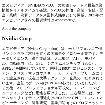
エヌビディア（NVIDIA/NVDA）の株価チャートと最新企業
情報をリアルタイムで確認。NVDAの株価・高値・安値・配
当・業績・決算データを米国株式銘柄として掲載。2026年の
エヌビディア株への投資情報はWoodstockで。
About the company
Nvidia Corp
エヌビディア（Nvidia Corporation）は、米カリフォルニア州
サンタクララに本社を置く多国籍テクノロジー企業です。デ
ータサイエンス、高性能計算、人工知能（AI）、モバイ
ル、自動車向けに、GPU、システムオンチップ（SoC）、
APIなどを開発しています。 同社は1993年にジェンスン・フ
アン、クリス・マラコウスキー、カーティス・プリームによ
って設立され、現在は大手テクノロジー企業の一社とされて
います。当初はゲーム向けGPUを中心としていましたが、
その後、AI、プロフェッショナル可視化、スーパーコンピ
ューティングなどに用途を広げました。 主な製品には、ゲ
ームやクリエイティブ用途向けのGeForce GPU、エッジコン
ピューティング、科学研究、産業用途向けのプロフェッショ