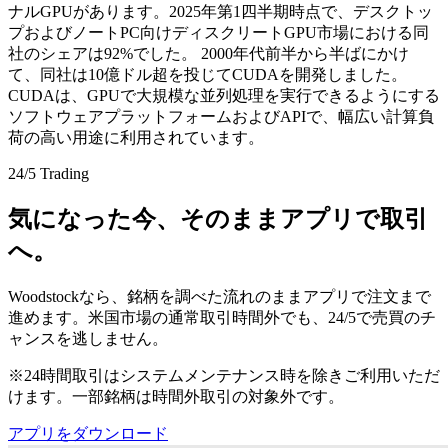
ナルGPUがあります。2025年第1四半期時点で、デスクトッ
プおよびノートPC向けディスクリートGPU市場における同
社のシェアは92%でした。 2000年代前半から半ばにかけ
て、同社は10億ドル超を投じてCUDAを開発しました。
CUDAは、GPUで大規模な並列処理を実行できるようにする
ソフトウェアプラットフォームおよびAPIで、幅広い計算負
荷の高い用途に利用されています。
24/5 Trading
気になった今、そのままアプリで取引
へ。
Woodstockなら、銘柄を調べた流れのままアプリで注文まで
進めます。米国市場の通常取引時間外でも、24/5で売買のチ
ャンスを逃しません。
※24時間取引はシステムメンテナンス時を除きご利用いただ
けます。一部銘柄は時間外取引の対象外です。
アプリをダウンロード