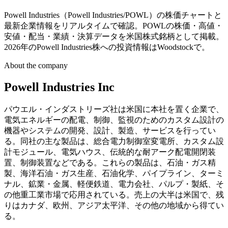
Powell Industries（Powell Industries/POWL）の株価チャートと
最新企業情報をリアルタイムで確認。POWLの株価・高値・
安値・配当・業績・決算データを米国株式銘柄として掲載。
2026年のPowell Industries株への投資情報はWoodstockで。
About the company
Powell Industries Inc
パウエル・インダストリーズ社は米国に本社を置く企業で、
電気エネルギーの配電、制御、監視のためのカスタム設計の
機器やシステムの開発、設計、製造、サービスを行ってい
る。同社の主な製品は、総合電力制御室変電所、カスタム設
計モジュール、電気ハウス、伝統的な耐アーク配電開閉装
置、制御装置などである。これらの製品は、石油・ガス精
製、海洋石油・ガス生産、石油化学、パイプライン、ターミ
ナル、鉱業・金属、軽便鉄道、電力会社、パルプ・製紙、そ
の他重工業市場で応用されている。売上の大半は米国で、残
りはカナダ、欧州、アジア太平洋、その他の地域から得てい
る。