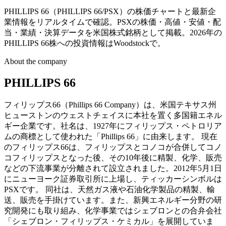
PHILLIPS 66（PHILLIPS 66/PSX）の株価チャートと最新企
業情報をリアルタイムで確認。PSXの株価・高値・安値・配
当・業績・決算データを米国株式銘柄として掲載。2026年の
PHILLIPS 66株への投資情報はWoodstockで。
About the company
PHILLIPS 66
フィリップス66（Phillips 66 Company）は、米国テキサス州
ヒューストンのウェストチェイスに本社を置く多国籍エネル
ギー企業です。社名は、1927年にフィリップス・ペトロリア
ムの商標として使われた「Phillips 66」に由来します。 現在
のフィリップス66は、フィリップスとコノコが合併してコノ
コフィリップスとなった後、その10年後に精製、化学、販売
などの下流事業が分離されて設立されました。2012年5月1日
にニューヨーク証券取引所に上場し、ティッカーシンボルは
PSXです。 同社は、天然ガス液や石油化学製品の精製、輸
送、販売を手掛けています。また、新興エネルギー分野の研
究開発にも取り組み、化学事業ではシェブロンとの合弁会社
「シェブロン・フィリップス・ケミカル」を展開していま