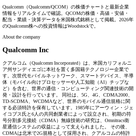
Qualcomm（Qualcomm/QCOM）の株価チャートと最新企業
情報をリアルタイムで確認。QCOMの株価・高値・安値・
配当・業績・決算データを米国株式銘柄として掲載。2026年
のQualcomm株への投資情報はWoodstockで。
About the company
Qualcomm Inc
クアルコム（Qualcomm Incorporated）は、米国カリフォルニ
ア州サンディエゴに本社を置く多国籍テクノロジー企業で
す。次世代モバイルネットワーク、スマートデバイス、半導
体（モバイル向けプロセッサーや人工知能（AI）チップな
ど）を含む、世界の通信・コンピューティング関連技術の開
発・設計を行っています。 同社は、5G、4G、CDMA2000、
TD-SCDMA、WCDMAなど、世界のモバイル通信規格に関
する必須特許を保有しています。1985年にアーウィン・ジェ
イコブス氏と6人の共同創業者によって設立され、初期の符
号分割多元接続（CDMA）無線技術の研究は、Omnitracs衛
星通信システムの収益によって支えられました。 その後、
CDMAは北米で2G規格として採用され、クアルコムの特許