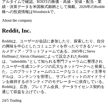
アルタイムで確認。RDDTの株価・高値・安値・配当・業
績・決算データを米国株式銘柄として掲載。2026年のReddit
株への投資情報はWoodstockで。
About the company
Reddit, Inc.
Redditは、ユーザーが会話に参加したり、探索したり、自分
の興味を中心としたコミュニティを作ったりできるソーシャ
ルメディア・プラットフォームである。2005年にSteve
HuffmanとAlexis Ohanianによって設立されたReddit
は、"subreddits "として知られる専門フォーラムに整理され
たユーザー生成コンテンツの広大なネットワークへと発展し
た。このプラットフォームのユニークなコミュニティ主導モ
デルは、コンテンツを管理し、サブレディットのガイドライ
ンを維持するボランティアのモデレーターに依存している。
Redditは、広告、プレミアム会員、データライセンス契約を
通じて収益を上げている。
24/5 Trading