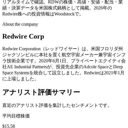
リアルタイムで確認。RDWの株価・高値・安値・配当・業
績・決算データを米国株式銘柄として掲載。2026年の
Redwire株への投資情報はWoodstockで。
About the company
Redwire Corp
Redwire Corporation（レッドワイヤー）は、米国フロリダ州
ジャクソンビルに本社を置く航空宇宙メーカー兼宇宙インフ
ラ技術企業です。2020年6月1日、プライベートエクイティ会
社AE Industrial Partnersが、投資先企業のAdcole SpaceとDeep
Space Systemsを統合して設立しました。Redwireは2021年1月
に上場しました。
アナリスト評価サマリー
直近のアナリスト評価を集計したセンチメントです。
平均目標株価
$15.58