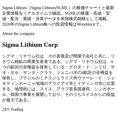
Sigma Lithium（Sigma Lithium/SGML）の株価チャートと最新
企業情報をリアルタイムで確認。SGMLの株価・高値・安
値・配当・業績・決算データを米国株式銘柄として掲載。
2026年のSigma Lithium株への投資情報はWoodstockで。
About the company
Sigma Lithium Corp
シグマ・リチウム社は、その直接及び間接子会社と共に、リ
チウム精鉱の商業生産者である。シグマ・リチウム社は、4
つの鉱区の全権益を保有している：グロタ・ド・シリロ、サ
オ・ホセ、サンタ・クララ、ジェニパポの4鉱区の全権益を
保有し、ブラジルのミナスジェライス州ヴァーレ・ド・ジェ
キティンホーニャ地域のアラクアイ市とイティンガ市に位置
する。地理的には、スイス、アラブ首長国連邦、シンガポー
ル、韓国で事業を展開しており、そのうちスイスからの収益
が最大である。
24/5 Trading