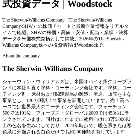
式投資データ | Woodstock
The Sherwin-Williams Company（The Sherwin-Williams
Company/SHW）の株価チャートと最新企業情報をリアルタ
イムで確認。SHWの株価・高値・安値・配当・業績・決算
データを米国株式銘柄として掲載。2026年のThe Sherwin-
Williams Company株への投資情報はWoodstockで。
About the company
The Sherwin-Williams Company
シャーウィン・ウィリアムズは、米国オハイオ州クリーブラ
ンドに本社を置く塗料・コーティング会社です。塗料、コー
ティング剤、床材および関連製品の製造、流通、販売を主な
事業とし、120カ国以上で事業を展開しています。売上高ベ
ースでは世界最大のコーティング会社です。フォーチュン
500では191位、フォーブス・グローバル2000では453位にラ
ンクされています。同社はこれまでに塗料向けに3万5,000以
上の色名を生み出しており、2023年時点で、暖色系または寒
色系に分類される白色だけでも約200種類を有しています。