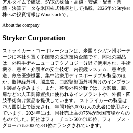
アルタイムで確認。SYKの株価・高値・安値・配当・業
績・決算データを米国株式銘柄として掲載。2026年のStryker
株への投資情報はWoodstockで。
About the company
Stryker Corporation
ストライカー・コーポレーションは、米国ミシガン州ポーテ
ージに本社を置く多国籍の医療技術企業です。同社の製品
は、外科手術やニューロテクノロジー分野で使用され、手術
機器、患者・介護者の安全技術、内視鏡システム、患者搬
送、救急医療機器、集中治療用ディスポーザブル製品のほ
か、脳神経外科、脳血管、口腔顎顔面外科向けのインプラン
ト製品を含みます。また、整形外科分野では、股関節、膝、
肩などの人工関節置換に使われるインプラントや、外傷・四
肢手術向け製品を提供しています。 ストライカーの製品は
75カ国以上で販売され、年間1億5,000万人の患者に使用され
ています。2024年には、同社売上高の75%が米国市場からの
ものでした。同社はフォーチュン500で195位、フォーブス・
グローバル2000で331位にランクされています。