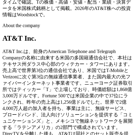
タイムで確認。Tの株価・高値・安値・配当・業績・決算デ
ータを米国株式銘柄として掲載。2026年のAT&T株への投資
情報はWoodstockで。
About the company
AT&T Inc.
AT&T Inc.は、前身のAmerican Telephone and Telegraph
Companyの名称に由来する米国の多国籍通信会社で、本社は
テキサス州ダラス中心部のウィテカー・タワーにあります。
売上高で世界第3位の通信会社であり、米国ではT-Mobileと
Verizonに次ぐ第3位の無線通信事業者、また国内最大の光フ
ァイバーインターネット事業者です。ニューヨーク証券取引
所ではティッカー「T」で上場しており、時価総額は1,868億
3,000万ドルです。Fortune 500では米国企業の中で37位にラ
ンクされ、昨年の売上高は1,256億ドルでした。世界で2億
4,000万人超の加入者を持ち、事業は主に、無線サービス、
ブロードバンド、法人向けソリューションを提供する「コミ
ュニケーションズ」と、メキシコで無線ネットワークを展開
する「ラテンアメリカ」の2部門で構成されています。
DirecTVを分離した後も、AT&Tは同社とのセット販売を提