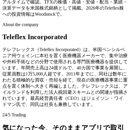
アルタイムで確認。TFXの株価・高値・安値・配当・業績・
決算データを米国株式銘柄として掲載。2026年のTeleflex株
への投資情報はWoodstockで。
About the company
Teleflex Incorporated
テレフレックス（Teleflex Incorporated）は、米国ペンシルベ
ニア州ウェインに本社を置く医療機器メーカーで、集中治療
や外科手術などの分野で使用される専門医療機器を提供して
います。年間売上高は24億ドルで、40カ国で事業を展開し、
従業員数は1万5,000人超です。2011年までに、同社は数年に
わたる積極的な買収・売却を経て、現在の医療機器事業に重
点を置く体制へ大きく再編しました。テレフレックスは、ア
イルランドを利用した法人税回避スキームとの関連が指摘さ
れています。最高経営責任者（CEO）はジェイソン・ワイ
ドマン氏で、同氏は社長も兼務しています。
24/5 Trading
気になった今、そのままアプリで取引