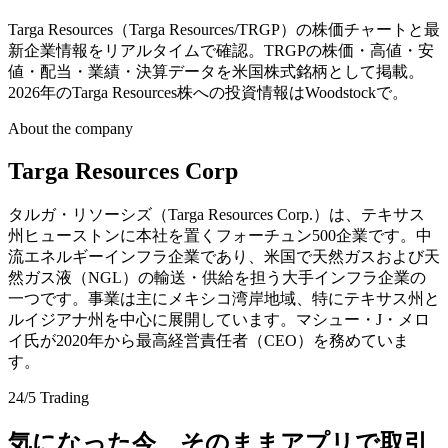
Targa Resources（Targa Resources/TRGP）の株価チャートと最
新企業情報をリアルタイムで確認。TRGPの株価・高値・安
値・配当・業績・決算データを米国株式銘柄として掲載。
2026年のTarga Resources株への投資情報はWoodstockで。
About the company
Targa Resources Corp
タルガ・リソーシズ（Targa Resources Corp.）は、テキサス
州ヒューストンに本社を置くフォーチュン500企業です。中
流エネルギーインフラ企業であり、米国で天然ガスおよび天
然ガス液（NGL）の輸送・供給を担う大手インフラ企業の
一つです。事業は主にメキシコ湾岸地域、特にテキサス州と
ルイジアナ州を中心に展開しています。マシュー・J・メロ
イ氏が2020年から最高経営責任者（CEO）を務めていま
す。
24/5 Trading
気になった今、そのままアプリで取引