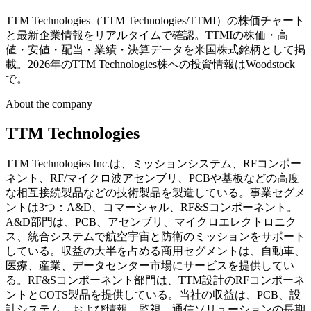
TTM Technologies（TTM Technologies/TTMI）の株価チャート
と最新企業情報をリアルタイムで確認。TTMIの株価・高
値・安値・配当・業績・決算データを米国株式銘柄として掲
載。2026年のTTM Technologies株への投資情報はWoodstock
で。
About the company
TTM Technologies
TTM Technologies Inc.は、ミッションシステム、RFコンポー
ネント、RF/マイクロ波アセンブリ、PCBや基板などの高度
な相互接続製品などの技術製品を製造している。事業セグメ
ントは3つ：A&D、コマーシャル、RF&Sコンポーネント。
A&D部門は、PCB、アセンブリ、マイクロエレクトロニク
ス、統合システムで航空宇宙と防衛のミッションをサポート
している。収益の大半を占める商用セグメントは、自動車、
医療、産業、データセンター市場にサービスを提供してい
る。RF&Sコンポーネント部門は、TTM設計のRFコンポーネ
ントとCOTS製品を提供している。当社の収益は、PCB、設
計システム、および情報、監視、通信ソリューションの長期