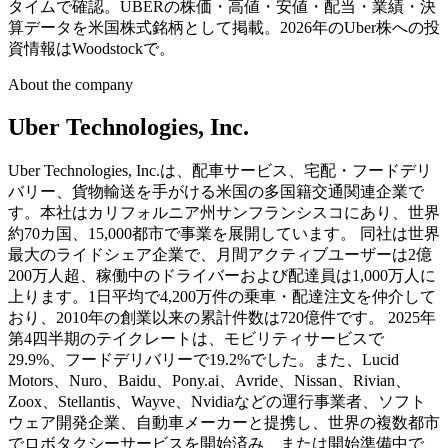
タイムで確認。UBERの株価・高値・安値・配当・業績・決
算データを米国株式銘柄として掲載。2026年のUber株への投
資情報はWoodstockで。
About the company
Uber Technologies, Inc.
Uber Technologies, Inc.は、配車サービス、宅配・フードデリ
バリー、貨物輸送を手がける米国の多国籍交通関連企業で
す。本社はカリフォルニア州サンフランシスコにあり、世界
約70カ国、15,000都市で事業を展開しています。 同社は世界
最大のライドシェア企業で、月間アクティブユーザーは2億
200万人超、稼働中のドライバーおよび配達員は1,000万人に
上ります。1日平均で4,200万件の乗車・配達注文を仲介して
おり、2010年の創業以来の累計件数は720億件です。 2025年
第4四半期のテイクレートは、モビリティサービスで
29.9%、フードデリバリーで19.2%でした。また、Lucid
Motors、Nuro、Baidu、Pony.ai、Avride、Nissan、Rivian、
Zoox、Stellantis、Wayve、Nvidiaなどの運行事業者、ソフト
ウェア開発企業、自動車メーカーと提携し、世界の複数都市
でロボタクシーサービスを開始済み、または開始準備中で