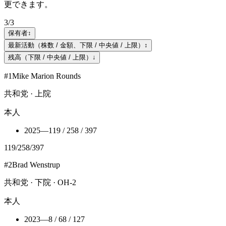
更できます。
3
/
3
保有者
↕
最新活動（株数 / 金額、下限 / 中央値 / 上限）
↕
残高（下限 / 中央値 / 上限）
↓
#
1
Mike Marion Rounds
共和党 · 上院
本人
2025
—
119 / 258 / 397
119
/
258
/
397
#
2
Brad Wenstrup
共和党 · 下院 · OH-2
本人
2023
—
8 / 68 / 127