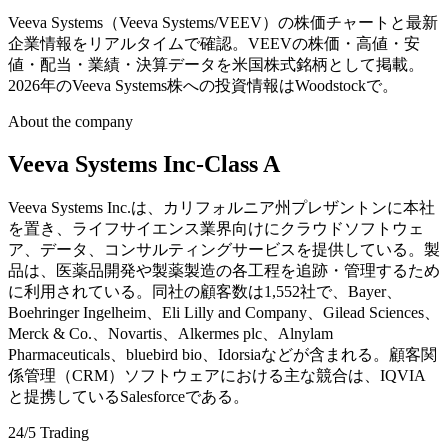
Veeva Systems（Veeva Systems/VEEV）の株価チャートと最新
企業情報をリアルタイムで確認。VEEVの株価・高値・安
値・配当・業績・決算データを米国株式銘柄として掲載。
2026年のVeeva Systems株への投資情報はWoodstockで。
About the company
Veeva Systems Inc-Class A
Veeva Systems Inc.は、カリフォルニア州プレザントンに本社
を置き、ライフサイエンス業界向けにクラウドソフトウェ
ア、データ、コンサルティングサービスを提供している。製
品は、医薬品開発や製薬製造の各工程を追跡・管理するため
に利用されている。同社の顧客数は1,552社で、Bayer、
Boehringer Ingelheim、Eli Lilly and Company、Gilead Sciences、
Merck & Co.、Novartis、Alkermes plc、Alnylam
Pharmaceuticals、bluebird bio、Idorsiaなどが含まれる。顧客関
係管理（CRM）ソフトウェアにおける主な競合は、IQVIA
と提携しているSalesforceである。
24/5 Trading