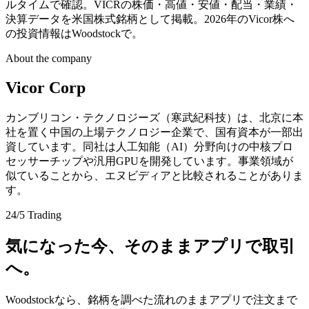
ルタイムで確認。VICRの株価・高値・安値・配当・業績・
決算データを米国株式銘柄として掲載。2026年のVicor株へ
の投資情報はWoodstockで。
About the company
Vicor Corp
カンブリコン・テクノロジーズ（寒武紀科技）は、北京に本
社を置く中国の上場テクノロジー企業で、国有資本が一部出
資しています。同社は人工知能（AI）分野向けの中核プロ
セッサーチップや汎用GPUを開発しています。事業領域が
似ていることから、エヌビディアと比較されることがありま
す。
24/5 Trading
気になった今、そのままアプリで取引
へ。
Woodstockなら、銘柄を調べた流れのままアプリで注文まで