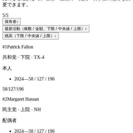
更できます。
5
/
5
保有者
↕
最新活動（株数 / 金額、下限 / 中央値 / 上限）
↕
残高（下限 / 中央値 / 上限）
↓
#
1
Patrick Fallon
共和党 · 下院 · TX-4
本人
2024
—
58 / 127 / 196
58
/
127
/
196
#
2
Margaret Hassan
民主党 · 上院 · NH
配偶者
2024
—
58 / 127 / 196