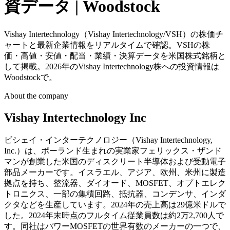
資データ | Woodstock
Vishay Intertechnology（Vishay Intertechnology/VSH）の株価チ
ャートと最新企業情報をリアルタイムで確認。VSHの株
価・高値・安値・配当・業績・決算データを米国株式銘柄と
して掲載。2026年のVishay Intertechnology株への投資情報は
Woodstockで。
About the company
Vishay Intertechnology Inc
ビシェイ・インターテクノロジー（Vishay Intertechnology,
Inc.）は、ポーランド生まれの実業家フェリックス・ザンド
マンが創業した米国のディスクリート半導体および受動電子
部品メーカーです。イスラエル、アジア、欧州、米州に製造
拠点を持ち、整流器、ダイオード、MOSFET、オプトエレク
トロニクス、一部の集積回路、抵抗器、コンデンサ、インダ
クタなどを生産しています。2024年の売上高は29億米ドルで
した。2024年末時点のフルタイム従業員数は約2万2,700人で
す。同社はパワーMOSFETの世界有数のメーカーの一つで、