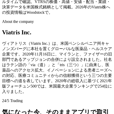
ルタイムで確認。VTRSの株価・高値・安値・配当・業績・
決算データを米国株式銘柄として掲載。2026年のViatris株へ
の投資情報はWoodstockで。
About the company
Viatris Inc.
ヴィアトリス（Viatris Inc.）は、米国ペンシルベニア州キャ
ノンズバーグに本社を置くグローバルな医薬品・ヘルスケア
企業です。2020年11月16日に、マイランと、ファイザーの旧
部門であるアップジョンの合併により設立されました。社名
はラテン語の「via（道）」と「tris（三つ）」に由来し、医
薬品へのアクセス拡大、イノベーションによる患者ニーズへ
の対応、医療コミュニティからの信頼獲得という三つの主要
目標への道を表しています。2020年の総収入に基づく2021年
版フォーチュン500では、米国最大企業ランキングで254位に
入りました。
24/5 Trading
気になった今、そのままアプリで取引