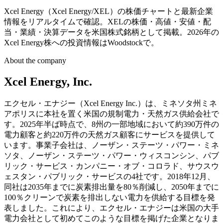
Xcel Energy（Xcel Energy/XEL）の株価チャートと最新企業
情報をリアルタイムで確認。XELの株価・高値・安値・配
当・業績・決算データを米国株式銘柄として掲載。2026年の
Xcel Energy株への投資情報はWoodstockで。
About the company
Xcel Energy, Inc.
エクセル・エナジー（Xcel Energy Inc.）は、ミネソタ州ミネ
アポリスに本社を置く米国の規制電力・天然ガス供給会社で
す。2025年半ば時点で、8州の一部地域において約390万件の
電力顧客と約220万件の天然ガス顧客にサービスを提供して
います。事業子会社は、ノーザン・ステーツ・パワー・ミネ
ソタ、ノーザン・ステーツ・パワー・ウィスコンシン、パブ
リック・サービス・カンパニー・オブ・コロラド、サウスウ
ェスタン・パブリック・サービスの4社です。2018年12月、
同社は2035年までに炭素排出量を80％削減し、2050年までに
100％クリーンで炭素を排出しない電力を供給する目標を発
表しました。これにより、エクセル・エナジーは米国の大手
電力会社として初めてこのような目標を掲げた企業となりま