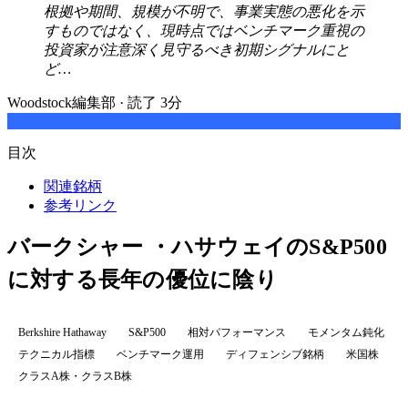
根拠や期間、規模が不明で、事業実態の悪化を示
すものではなく、現時点ではベンチマーク重視の
投資家が注意深く見守るべき初期シグナルにと
ど…
Woodstock編集部
·
読了 3分
目次
関連銘柄
参考リンク
バークシャー ・ハサウェイのS&P500
に対する長年の優位に陰り
Berkshire Hathaway
S&P500
相対パフォーマンス
モメンタム鈍化
テクニカル指標
ベンチマーク運用
ディフェンシブ銘柄
米国株
クラスA株・クラスB株