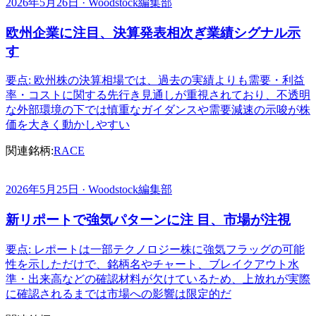
2026年5月26日 · Woodstock編集部
欧州企業に注目、決算発表相次ぎ業績シグナル示
す
要点: 欧州株の決算相場では、過去の実績よりも需要・利益
率・コストに関する先行き見通しが重視されており、不透明
な外部環境の下では慎重なガイダンスや需要減速の示唆が株
価を大きく動かしやすい
関連銘柄:
RACE
2026年5月25日 · Woodstock編集部
新リポートで強気パターンに注 目、市場が注視
要点: レポートは一部テクノロジー株に強気フラッグの可能
性を示しただけで、銘柄名やチャート、ブレイクアウト水
準・出来高などの確認材料が欠けているため、上放れが実際
に確認されるまでは市場への影響は限定的だ