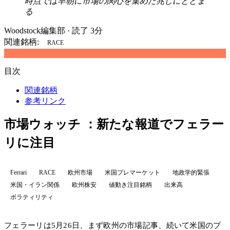
時点では早朝に市場の関心を集めた兆しにとどま
る
Woodstock編集部
·
読了 3分
関連銘柄:
RACE
目次
関連銘柄
参考リンク
市場ウォッチ ：新たな報道でフェラー
リに注目
Ferrari
RACE
欧州市場
米国プレマーケット
地政学的緊張
米国・イラン関係
欧州株安
値動き注目銘柄
出来高
ボラティリティ
フェラーリは5月26日、まず欧州の市場記事、続いて米国のプ