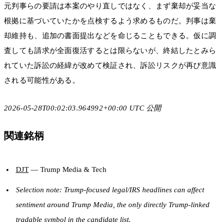
元判事らの要請は本案のやり直しではなく、まず棄却が妥当な
根拠に基づいていたかを点検するよう求めるものだ。判事は棄
却維持も、追加の書面提出などを命じることもできる。仮に調
査しても請求が全面復活するとは限らないが、終結したとみら
れていた訴訟の経緯が改めて検証され、訴訟リスクが再び意識
される可能性がある。
2026-05-28T00:02:03.964992+00:00 UTC 公開
関連銘柄
DJT
— Trump Media & Tech
Selection note: Trump-focused legal/IRS headlines can affect
sentiment around Trump Media, the only directly Trump-linked
tradable symbol in the candidate list.