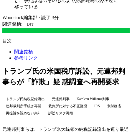
し、争点は流出そのものより訴訟終結の公正性に
移っている
Woodstock編集部
·
読了 3分
関連銘柄:
DJT
目次
関連銘柄
参考リンク
トランプ氏の米国税庁訴訟、元連邦判
事らが「詐欺」疑 惑調査へ再開要求
トランプ氏納税記録流出
元連邦判事
Kathleen Williams判事
連邦裁判所手続き再開
裁判所に対する不正疑惑
IRS
米財務省
再提訴を認めない棄却
訴訟リスク再燃
元連邦判事らは、トランプ米大統領の納税記録流出を巡り最近