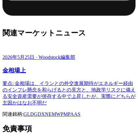
関連マーケットニュース
2026年5月25日 · Woodstock編集部
金相場上
要点: 金相場は、イランとの外交進展期待がエネルギー経由
のインフレ懸念を和らげるとの見方と、地政学リスクに備え
る安全資産需要が併存する中で上昇したが、実際にどちらが
主因かはなお不明だ
関連銘柄:
GLD
GDX
NEM
WPM
PAAS
免責事項