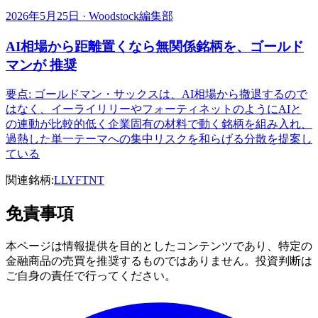
2026年5月25日 · Woodstock編集部
AI相場から距離置くなら無関係銘柄を、ゴールド
マンが 推奨
要点: ゴールドマン・サックスは、AI相場から撤退するので
はなく、イーライリリーやフォーティネットのようにAIと
の連動が比較的低く企業固有の材料で動く銘柄を組み入れ、
過熱した単一テーマへの集中リスクを和らげる分散を提案し
ている
関連銘柄:
LLY
FTNT
免責事項
本ページは情報提供を目的としたコンテンツであり、特定の
金融商品の売買を推奨するものではありません。投資判断は
ご自身の責任で行ってください。