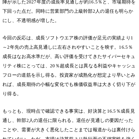
陣が示した2027年度の成長率見通しが約16.5％と、市場期待を
下回った点だ。同時に営業部門の上級幹部2人の退任も明らか
にし、不透明感が増した。
今回の反応は、成長ソフトウエア株の評価が足元の実績より1
～2年先の売上高見通しに左右されやすいことを映す。16.5％
成長はなお高水準だが、高い評価を受けてきたサイバーセキュ
リティ株にとっては、20％超成長とは異なる利益やキャッシュ
フローの道筋を示し得る。投資家が成熟化が想定より早いとみ
れば、成長期待の小幅な変化でも株価収益率は大きく切り下が
り得る。
もっとも、現時点で確認できる事実は、好決算と16.5％成長見
通し、幹部2人の退任に限られる。退任が見通しの要因だった
ことや、需要が大きく悪化したことまでは報道からは裏付けら