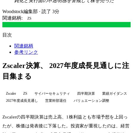
鈍化と実行面の不透明感を警戒して株を売った
Woodstock編集部
·
読了 3分
関連銘柄:
ZS
目次
関連銘柄
参考リンク
Zscaler決算、 2027年度成長見通しに注
目集まる
Zscaler
ZS
サイバーセキュリティ
四半期決算
業績ガイダンス
2027年度成長見通し
営業幹部退任
バリュエーション調整
Zscalerの四半期決算は売上高、1株利益とも市場予想を上回っ
たが、株価は発表後に下落した。投資家が重視したのは、経営