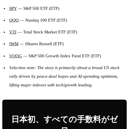
SPY
— S&P 500 ETF (ETF)
QQQ
— Nasdaq 100 ETF (ETF)
VTI
— Total Stock Market ETF (ETF)
IWM
— iShares Russell (ETF)
VOOG
— S&P 500 Growth Index Fund ETF (ETF)
Selection note: The story is primarily about a broad US stock
rally driven by peace-deal hopes and AI-spending optimism,
lifting major indexes with tech/growth leading.
日本初、すべての手数料がゼ