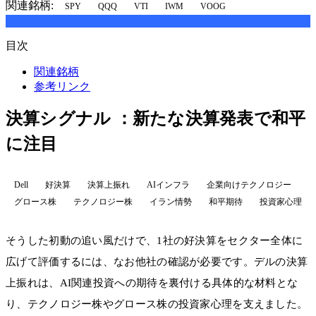
関連銘柄:
SPY
QQQ
VTI
IWM
VOOG
目次
関連銘柄
参考リンク
決算シグナル ：新たな決算発表で和平
に注目
Dell
好決算
決算上振れ
AIインフラ
企業向けテクノロジー
グロース株
テクノロジー株
イラン情勢
和平期待
投資家心理
そうした初動の追い風だけで、1社の好決算をセクター全体に
広げて評価するには、なお他社の確認が必要です。デルの決算
上振れは、AI関連投資への期待を裏付ける具体的な材料とな
り、テクノロジー株やグロース株の投資家心理を支えました。