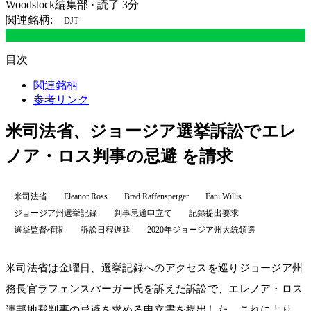
Woodstock編集部
·
読了 3分
関連銘柄:
DJT
目次
関連銘柄
参考リンク
米司法省、ジョージア選挙訴訟でエレ
ノア・ロス判事の忌避 を請求
米司法省
Eleanor Ross
Brad Raffensperger
Fani Willis
ジョージア州選挙記録
判事忌避申立て
記録提出要求
選挙監督権限
訴訟日程遅延
2020年ジョージア州大統領選
米司法省は金曜日、選挙記録へのアクセスを巡りジョージア州
務長官ラフェンスパーガー氏を訴えた訴訟で、エレノア・ロス
連邦地裁判事の忌避を求める申立書を提出した。これにより、