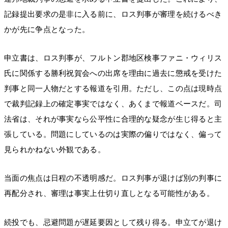
記録提出要求の是非に入る前に、ロス判事が審理を続けるべき
かが先に争点となった。
申立書は、ロス判事が、フルトン郡地区検事ファニ・ウィリス
氏に関係する勝利祝賀会への出席を理由に過去に懲戒を受けた
判事と同一人物だとする報道を引用。ただし、この点は現時点
で裁判記録上の確定事実ではなく、あくまで報道ベースだ。司
法省は、それが事実なら公平性に合理的な疑念が生じ得ると主
張している。問題にしているのは実際の偏りではなく、偏って
見られかねない外観である。
当面の焦点は日程の不透明感だ。ロス判事が退けば別の判事に
再配分され、審理は事実上仕切り直しとなる可能性がある。
続投でも、忌避問題が遅延要因として残り得る。申立てが退け