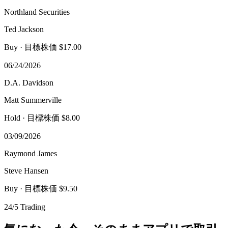
Northland Securities
Ted Jackson
Buy
· 目標株価 $17.00
06/24/2026
D.A. Davidson
Matt Summerville
Hold
· 目標株価 $8.00
03/09/2026
Raymond James
Steve Hansen
Buy
· 目標株価 $9.50
24/5 Trading