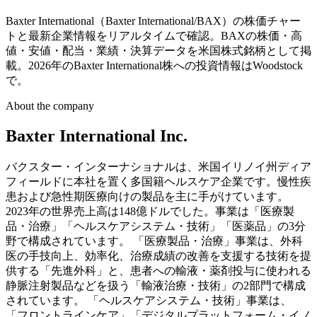
Baxter International（Baxter International/BAX）の株価チャー
トと最新企業情報をリアルタイムで確認。BAXの株価・高
値・安値・配当・業績・決算データを米国株式銘柄として掲
載。2026年のBaxter International株への投資情報はWoodstock
で。
About the company
Baxter International Inc.
バクスター・インターナショナルは、米国イリノイ州ディア
フィールドに本社を置く多国籍ヘルスケア企業です。慢性疾
患および急性期医療向けの製品を主に手がけています。
2023年の世界売上高は148億ドルでした。事業は「医療製
品・治療」「ヘルスケアシステム・技術」「医薬品」の3分
野で構成されています。 「医療製品・治療」事業は、外科
医の手技向上、効率化、治療成績の改善を支援する技術を提
供する「先進外科」と、患者への輸液・薬剤投与に使われる
静脈注射製品などを扱う「輸液治療・技術」の2部門で構成
されています。 「ヘルスケアシステム・技術」事業は、
「フロントラインケア」「デジタルプラットフォーム・イノ