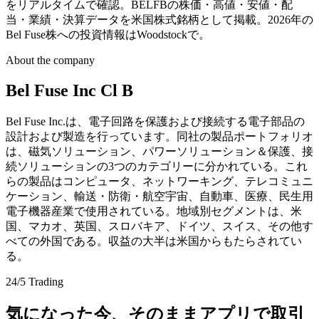
をリアルタイムで確認。BELFBの株価・高値・安値・配
当・業績・決算データを米国株式銘柄として掲載。2026年の
Bel Fuse株への投資情報はWoodstockで。
About the company
Bel Fuse Inc Cl B
Bel Fuse Inc.は、電子回路を保護および接続する電子部品の
設計および製造を行っています。同社の製品ポートフォリオ
は、磁気ソリューション、パワーソリューション＆保護、接
続ソリューションの3つのカテゴリーに分かれている。これ
らの製品はコンピュータ、ネットワーキング、テレコミュニ
ケーション、輸送・防衛・航空宇宙、自動車、医療、民生用
電子機器産業で使用されている。地域別セグメントは、米
国、マカオ、英国、スロバキア、ドイツ、スイス、その他す
べての外国である。収益の大半は米国からもたらされてい
る。
24/5 Trading
気になった今、そのままアプリで取引