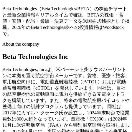
Beta Technologies（Beta Technologies/BETA）の株価チャート
と最新企業情報をリアルタイムで確認。BETAの株価・高
値・安値・配当・業績・決算データを米国株式銘柄として掲
載。2026年のBeta Technologies株への投資情報はWoodstock
で。
About the company
Beta Technologies Inc
Beta Technologies, Inc.は、米バーモント州サウスバーリント
ンに本拠を置く航空宇宙メーカーです。貨物、医療・旅客、
軍用航空向けに、電動垂直離着陸機（eVTOL）および電動
通常離着陸機（eCTOL）を開発しています。同社は、自社
の航空機や他の電動車両に電力を供給できる充電ネットワー
クも構築しています。また、将来の電動航空機パイロットや
整備士向けの訓練プログラムも提供しています。 同社は
2017年にカイル・クラーク氏が設立し、2024年末時点で従業
員数は800人超となっています。量産機「CX300」は2024年
11月に米連邦航空局（FAA）から特別耐空証明を取得しまし
た。2025年6月には、米国で初めて電動航空機による乗客搭